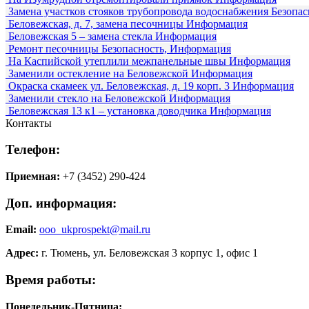
Замена участков стояков трубопровода водоснабжения
Безопас
Беловежская, д. 7, замена песочницы
Информация
Беловежская 5 – замена стекла
Информация
Ремонт песочницы
Безопасность, Информация
На Каспийской утеплили межпанельные швы
Информация
Заменили остекление на Беловежской
Информация
Окраска скамеек ул. Беловежская, д. 19 корп. 3
Информация
Заменили стекло на Беловежской
Информация
Беловежская 13 к1 – установка доводчика
Информация
Контакты
Телефон:
Приемная:
+7 (3452) 290-424
Доп. информация:
Email:
ooo_ukprospekt@mail.ru
Адрес:
г. Тюмень, ул. Беловежская 3 корпус 1, офис 1
Время работы:
Понедельник-Пятница: