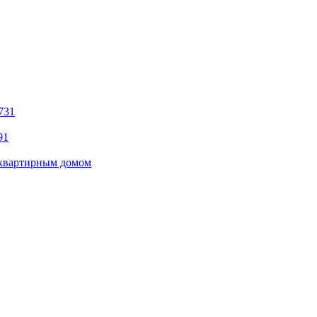
731
91
оквартирным домом