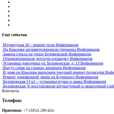
Ещё события
Изумрудная 2б – ремонт пола
Информация
На Крылова загерметизировали трещины
Информация
Замена стекла на улице Беловежской
Информация
Отремонтировали детскую площадку
Информация
Установка доводчика ул. Беловежская, д. 13
Информация
Выгул собак на газонах запрещен
Информация
В доме на Крылова выполнен текущий ремонт подъездов
Инф
Ремонт домофонной двери на Буденного
Информация
Беловежская 13 к1 – установка ручки и замка
Информация
Беловежская, 9: восстановили штукатурный и окрасочный сло
Контакты
Телефон:
Приемная:
+7 (3452) 290-424