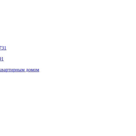
731
91
оквартирным домом