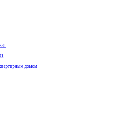
731
91
оквартирным домом