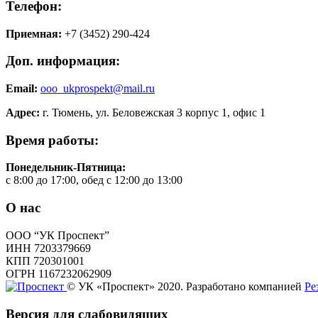
Телефон:
Приемная:
+7 (3452) 290-424
Доп. информация:
Email:
ooo_ukprospekt@mail.ru
Адрес:
г. Тюмень, ул. Беловежская 3 корпус 1, офис 1
Время работы:
Понедельник-Пятница:
с 8:00 до 17:00, обед с 12:00 до 13:00
О нас
ООО “УК Проспект”
ИНН 7203379669
КПП 720301001
ОГРН 1167232062909
© УК «Проспект» 2020. Разработано компанией
Ре
Версия для слабовидящих