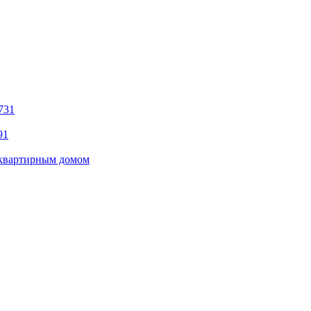
731
91
оквартирным домом