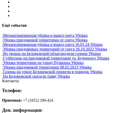
Ещё события
Механизированная уборка и вывоз снега
Уборка
Уборка придомовой территории от снега
Уборка
Механизированная уборка и вывоз снега 16.01.24
Уборка
Уборка придомовых территорий от снега 26.10.2023
Уборка
Во дворах на Беловежской облагородили газоны
Уборка
Субботник на придомовой территории ул. Буденного
Уборка
Уборка территории на улице Пушкина
Уборка
Уборка придомовой территории 08.02.2023
Уборка
Газоны на улице Беловежской привели в порядок
Уборка
На Беловежской скосили траву
Уборка
Контакты
Телефон:
Приемная:
+7 (3452) 290-424
Доп. информация: