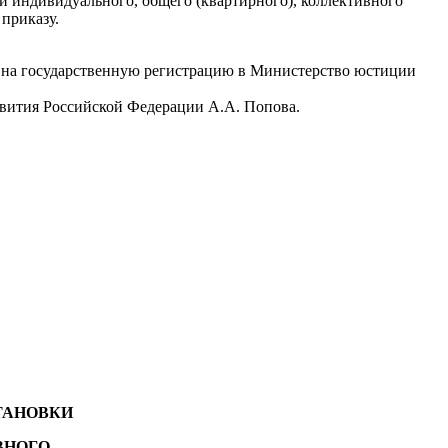
и индивидуального, общего (квартирного), коллективного
приказу.
з на государственную регистрацию в Министерство юстиции
звития Российской Федерации А.А. Попова.
ТАНОВКИ
ВНОГО