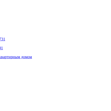
731
91
оквартирным домом