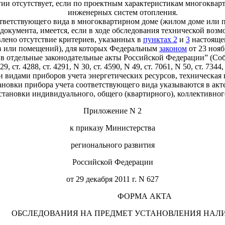
ргии отсутствует, если по проектным характеристикам многокв
инженерных систем отопления.
ответствующего вида в многоквартирном доме (жилом доме или 
документа, имеется, если в ходе обследования технической возм
лено отсутствие критериев, указанных в
пунктах 2
и
3
настоящег
 или помещений), для которых Федеральным
законом
от 23 нояб
в отдельные законодательные акты Российской Федерации” (Собр
N 29, ст. 4288, ст. 4291, N 30, ст. 4590, N 49, ст. 7061, N 50, ст.
 видами приборов учета энергетических ресурсов, техническая 
новки прибора учета соответствующего вида указываются в акте
тановки индивидуального, общего (квартирного), коллективног
Приложение N 2
к приказу Министерства
регионального развития
Российской Федерации
от 29 декабря 2011 г. N 627
ФОРМА АКТА
ЛЕДОВАНИЯ НА ПРЕДМЕТ УСТАНОВЛЕНИЯ НАЛ