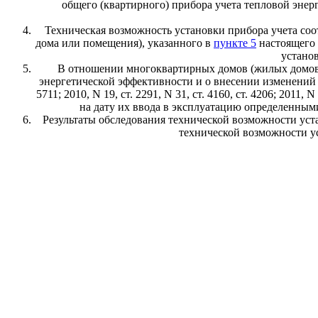
общего (квартирного) прибора учета тепловой эне
Техническая возможность установки прибора учета со
дома или помещения), указанного в
пункте 5
настоящего 
установ
В отношении многоквартирных домов (жилых домов
энергетической эффективности и о внесении изменений 
5711; 2010, N 19, ст. 2291, N 31, ст. 4160, ст. 4206; 2011, 
на дату их ввода в эксплуатацию определенными
Результаты обследования технической возможности уста
технической возможности ус
ОБС