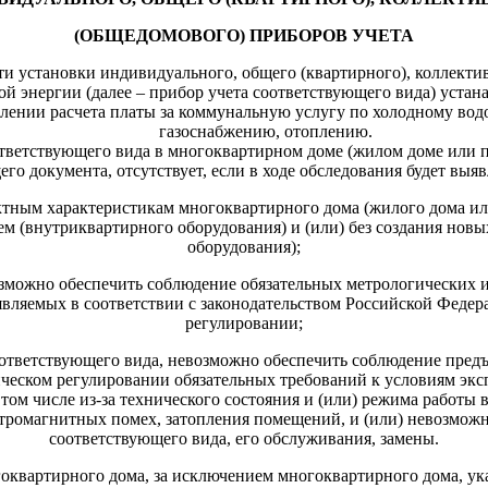
(ОБЩЕДОМОВОГО) ПРИБОРОВ УЧЕТА
ти установки индивидуального, общего (квартирного), коллекти
вой энергии (далее – прибор учета соответствующего вида) уста
влении расчета платы за коммунальную услугу по холодному во
газоснабжению, отоплению.
ответствующего вида в многоквартирном доме (жилом доме или 
го документа, отсутствует, если в ходе обследования будет выя
ектным характеристикам многоквартирного дома (жилого дома и
 (внутриквартирного оборудования) и (или) без создания нов
оборудования);
озможно обеспечить соблюдение обязательных метрологических 
дъявляемых в соответствии с законодательством Российской Феде
регулировании;
соответствующего вида, невозможно обеспечить соблюдение пред
ческом регулировании обязательных требований к условиям экс
том числе из-за технического состояния и (или) режима работ
тромагнитных помех, затопления помещений, и (или) невозможн
соответствующего вида, его обслуживания, замены.
оквартирного дома, за исключением многоквартирного дома, ук