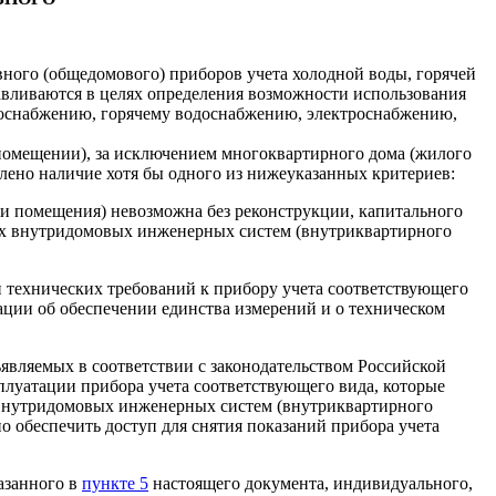
вного (общедомового) приборов учета холодной воды, горячей
навливаются в целях определения возможности использования
доснабжению, горячему водоснабжению, электроснабжению,
помещении), за исключением многоквартирного дома (жилого
влено наличие хотя бы одного из нижеуказанных критериев:
ли помещения) невозможна без реконструкции, капитального
ых внутридомовых инженерных систем (внутриквартирного
и технических требований к прибору учета соответствующего
рации об обеспечении единства измерений и о техническом
ъявляемых в соответствии с законодательством Российской
плуатации прибора учета соответствующего вида, которые
ы внутридомовых инженерных систем (внутриквартирного
о обеспечить доступ для снятия показаний прибора учета
азанного в
пункте 5
настоящего документа, индивидуального,