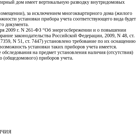
артирный дом имеет вертикальную разводку внутридомовых
помещении), за исключением многоквартирного дома (жилого
ожности установки прибора учета соответствующего вида будет
о документа.
ря 2009 г. N 261-ФЗ “Об энергосбережении и о повышении
ание законодательства Российской Федерации, 2009, N 48, ст.
 7344, 7359, N 51, ст. 7447) установлено требование по их оснащению
возможность установки таких приборов учета имеется.
 обследования на предмет установления наличия (отсутствия)
о (общедомового) приборов учета.
ИЧИЯ